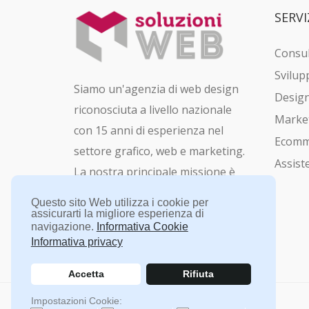
SERVI
Consu
Svilup
Siamo un'agenzia di web design
Design
riconosciuta a livello nazionale
Market
con 15 anni di esperienza nel
Ecomm
settore grafico, web e marketing.
Assist
La nostra principale missione è
quella di
creare siti web
e
Questo sito Web utilizza i cookie per
soluzioni digitali
per aiutare le
assicurarti la migliore esperienza di
navigazione.
Informativa Cookie
imprese a crescere on-line.
Informativa privacy
Accetta
Rifiuta
Impostazioni Cookie: