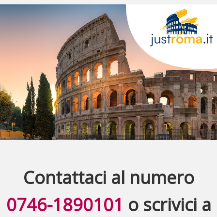
Contattaci al numero
PORTALE TURISTICO MULTILINGUA DEDICATO A ROMA
www.justroma.it
0746-1890101
o scrivici a