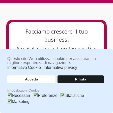
Facciamo crescere il tuo
business!
Se sei alla ricerca di professionisti in
grado di farti emergere nel mondo
Questo sito Web utilizza i cookie per assicurarti la
migliore esperienza di navigazione.
digitale
Informativa Cookie
Informativa privacy
allora sei nel posto giusto!
Accetta
Rifiuta
Contattaci ora
Impostazioni Cookie:
Necessari
Preferenze
Statistiche
Marketing